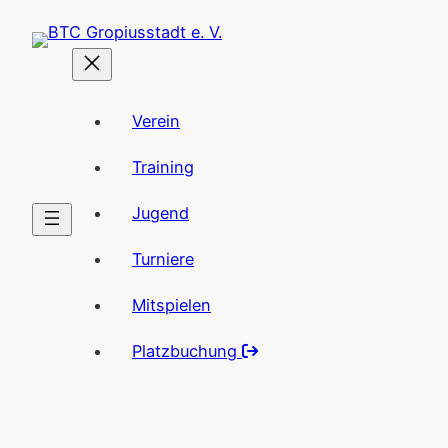
Zum
Inhalt
springen
Verein
Training
Jugend
Turniere
Mitspielen
Platzbuchung