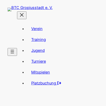
Zum
Inhalt
springen
Verein
Training
Jugend
Turniere
Mitspielen
Platzbuchung