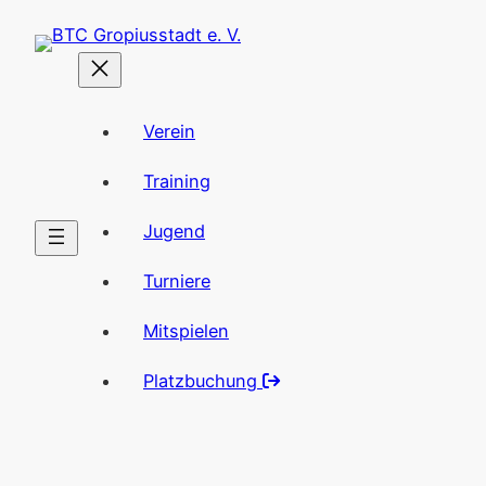
Zum
Inhalt
springen
Verein
Training
Jugend
Turniere
Mitspielen
Platzbuchung