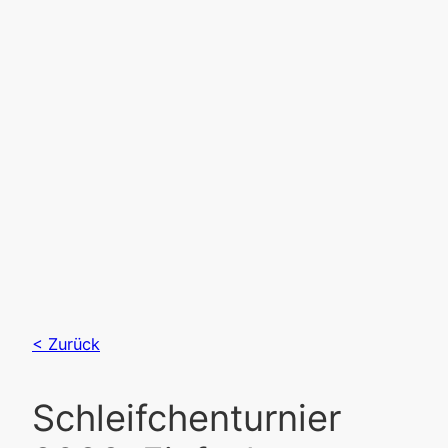
Jetzt online
Räume und
Plätze buchen!
Jetzt einen Platz buchen
< Zurück
Schleifchenturnier